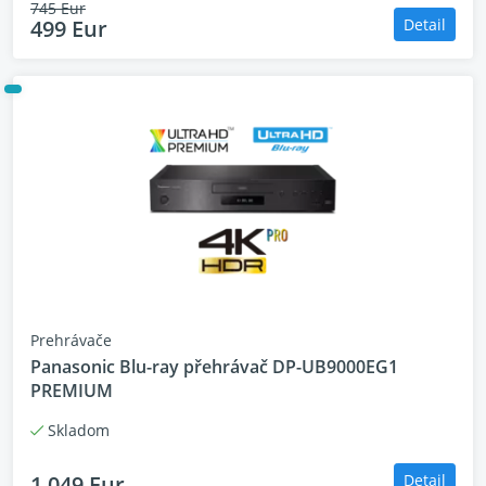
745 Eur
499 Eur
Detail
Prehrávače
Panasonic Blu-ray přehrávač DP-UB9000EG1
PREMIUM
Skladom
1 049 Eur
Detail