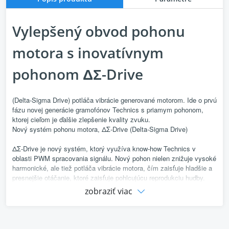
Vylepšený obvod pohonu
motora s inovatívnym
pohonom ΔΣ-Drive
(Delta-Sigma Drive) potláča vibrácie generované motorom. Ide o prvú
fázu novej generácie gramofónov Technics s priamym pohonom,
ktorej cieľom je ďalšie zlepšenie kvality zvuku.
Nový systém pohonu motora, ΔΣ-Drive (Delta-Sigma Drive)
ΔΣ-Drive je nový systém, ktorý využíva know-how Technics v
oblasti PWM spracovania signálu. Nový pohon nielen znižuje vysoké
harmonické, ale tiež potláča vibrácie motora, čím zaisťuje hladšie a
presnejšie otáčanie, ktoré zaisťuje pohlcujúcu reprodukciu hudby.
zobraziť viac