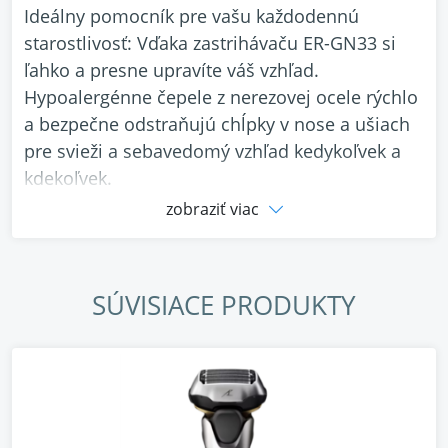
Ideálny pomocník pre vašu každodennú
starostlivosť: Vďaka zastrihávaču ER-GN33 si
ľahko a presne upravíte váš vzhľad.
Hypoalergénne čepele z nerezovej ocele rýchlo
a bezpečne odstraňujú chĺpky v nose a ušiach
pre svieži a sebavedomý vzhľad kedykoľvek a
kdekoľvek.
zobraziť viac
SÚVISIACE PRODUKTY